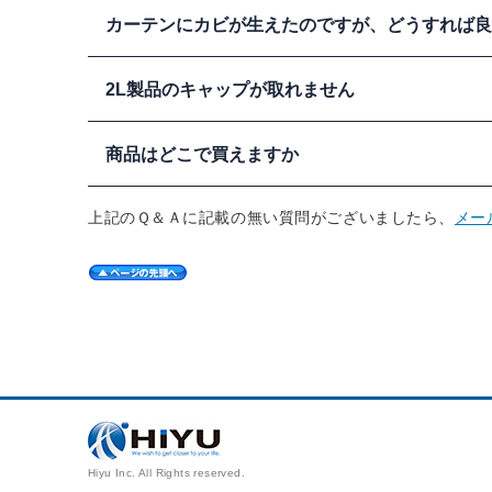
製品は全て安全な成分のみで構成されていますから、仮に
カーテンにカビが生えたのですが、どうすれば良
全性に問題はありません。
住宅用の洗剤と同じようにお
カビが生えた部分にカビナイトを噴霧し、５分ほどたった
2L製品のキャップが取れません
ください。
キャップは少し固めに固定されています。
商品はどこで買えますか
まず最初に、キャップに被さっているフィルムを取り除い
強くねじってください。ねじる方向は時計回りでも反時計
少し強めにねじる
入れやすい方向で
とキャップが外れま
通信販売（TV、カタログ、チラシ、インターネット）で
上記のＱ＆Ａに記載の無い質問がございましたら、
メー
ショップ
でもお買い求めいただけます。また、500ｍＬタ
の各店舗でお買い求め頂けます。
こちら
東急ハンズの各店舗情報は
こちら
ロフトの各店舗情報は
Hiyu Inc. All Rights reserved.