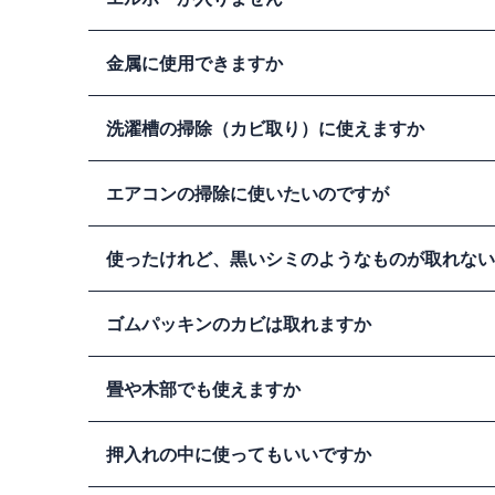
すが、これは製品中の界面活性剤（洗浄成分）がガラスに
を起こし、脱色やシミになる可能性があるためです。
人工大理石に関する影響（事故例）の考察
成型上の温度管理ミスによる「ゆがみ」があると考えられ
金属に使用できますか
で、ご連絡をお願いいたします。
使用出来ます。
取扱説明書には「付着したまま放置する
洗濯槽の掃除（カビ取り）に使えますか
述しています。しかし、通常の使用で問題になる可能性は
問題なく使用できます。
洗濯槽を外してのお掃除は出来ませんから、当社の
泡が立
ステンレスや金属部分に使用した場合に起こる変色事例に
エアコンの掃除に使いたいのですが
しください。
使用可能です。
排気口又は冷却フィン（熱交換フィン）
使ったけれど、黒いシミのようなものが取れない
滅又はその発生を抑えることが出来ます。スプレー後は水
排出）又は雑巾等で掃除してください。（製品は、クーラ
ませんので、ご使用は自己責任でお願いします。）
製品には漂白効果がありません。
黒いシミの多くはカビ
ゴムパッキンのカビは取れますか
などです。一種の「汚れ」ですが、これが壁などの奥深く
によって脱色（漂白）するか、塗料等で処理する必要があ
変色した場合は元の
カビを死滅させることが出来ても、
畳や木部でも使えますか
ゴムはカビの大好物なのですぐに繁殖してしまいます。 
ために、スプレー後１０分程度はそのまま放置してくださ
畳や木などの材料は、液を吸い込みますからシミになる可
ゴムは「変質」していることが多く、元の色に戻らないこ
押入れの中に使ってもいいですか
事前
す。特に木の場合、塗料が塗布されている時などは、
行う
ようにしてください。家具などに使用する場合も同じ