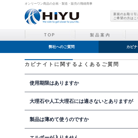
オンリーワン商品の企画・製造・販売の飛雄商事
新規のお取り引
ご希望の方はこ
TOP
製品案内
弊社へのご質問
カビナ
洗濯槽クリーナー
カビナイトに関するよくあるご質問
使用期限はありますか
特に期限はありません。（経時変化試験:８年経過で変化
大理石や人工大理石には適さないとありますが
お客様の中にはカビナイトの成分に「乳酸菌」が入ってる
いますが、カビナイトの成分は乳酸菌がでんぷんを食べて
人工大理石製品の中には大丈夫な製品もあるようですが、
製品は薄めて使うのですか
めてからのご使用を強く推奨
します。浴室の床部分と壁
石の可能性が高く、説明書に「中性洗剤以外は使用禁止」
しない
でください。
そのまま（原液で）お使いください。
ガラスへの使用
エルボーが入りません
大理石や人工大理石が適さないのは、大理石の成分（主に